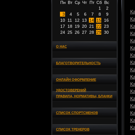
Пн
Вт
Ср
Чт
Пт
Сб
Вс
1
2
Ка
3
4
5
6
7
8
9
К
10
11
12
13
14
15
16
17
18
19
20
21
22
23
К
24
25
26
27
28
29
30
К
К
О НАС
К
К
К
БЛАГОТВОРИТЕЛЬНОСТЬ
К
К
ОНЛАЙН ОФОРМЛЕНИЕ
К
УДОСТОВЕРЕНИЙ
К
ПРАВИЛА, НОРМАТИВЫ, БЛАНКИ
К
К
К
СПИСОК СПОРТСМЕНОВ
К
К
СПИСОК ТРЕНЕРОВ