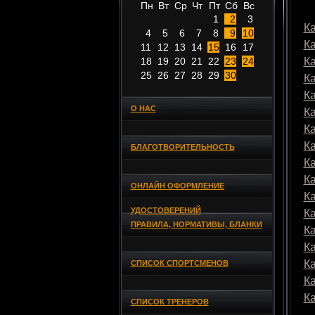
Пн
Вт
Ср
Чт
Пт
Сб
Вс
1
2
3
Ка
4
5
6
7
8
9
10
К
11
12
13
14
15
16
17
18
19
20
21
22
23
24
К
25
26
27
28
29
30
К
К
О НАС
К
К
К
БЛАГОТВОРИТЕЛЬНОСТЬ
К
К
ОНЛАЙН ОФОРМЛЕНИЕ
К
УДОСТОВЕРЕНИЙ
К
ПРАВИЛА, НОРМАТИВЫ, БЛАНКИ
К
К
К
СПИСОК СПОРТСМЕНОВ
К
К
СПИСОК ТРЕНЕРОВ