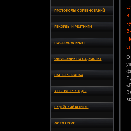
О
ПРОТОКОЛЫ СОРЕВНОВАНИЙ
и
к
РЕКОРДЫ И РЕЙТИНГИ
б
Н
ПОСТАНОВЛЕНИЯ
с
О
ОБРАЩЕНИЕ ПО СУДЕЙСТВУ
уп
ф
НАП В РЕГИОНАХ
Р
«Р
ALL-TIME РЕКОРДЫ
В
вк
СУДЕЙСКИЙ КОРПУС
ФОТОАРХИВ