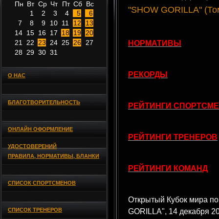
Пн
Вт
Ср
Чт
Пт
Сб
Вс
"SHOW GORILLA" (Томс
1
2
3
4
5
6
7
8
9
10
11
12
13
14
15
16
17
18
19
20
21
22
23
24
25
26
27
НОРМАТИВЫ
28
29
30
31
РЕКОРДЫ
О НАС
БЛАГОТВОРИТЕЛЬНОСТЬ
РЕЙТИНГИ СПОРТСМ
ОНЛАЙН ОФОРМЛЕНИЕ
РЕЙТИНГИ ТРЕНЕРОВ
УДОСТОВЕРЕНИЙ
ПРАВИЛА, НОРМАТИВЫ, БЛАНКИ
РЕЙТИНГИ КОМАНД
СПИСОК СПОРТСМЕНОВ
Открытый Кубок мира п
СПИСОК ТРЕНЕРОВ
GORILLA", 14 декабря 20