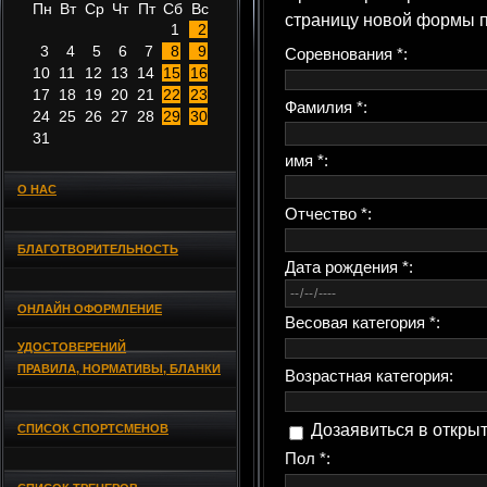
Пн
Вт
Ср
Чт
Пт
Сб
Вс
страницу новой формы п
1
2
3
4
5
6
7
8
9
Соревнования *:
10
11
12
13
14
15
16
17
18
19
20
21
22
23
Фамилия *:
24
25
26
27
28
29
30
31
имя *:
О НАС
Отчество *:
БЛАГОТВОРИТЕЛЬНОСТЬ
Дата рождения *:
ОНЛАЙН ОФОРМЛЕНИЕ
Весовая категория *:
УДОСТОВЕРЕНИЙ
ПРАВИЛА, НОРМАТИВЫ, БЛАНКИ
Возрастная категория:
Дозаявиться в открыту
СПИСОК СПОРТСМЕНОВ
Пол *: