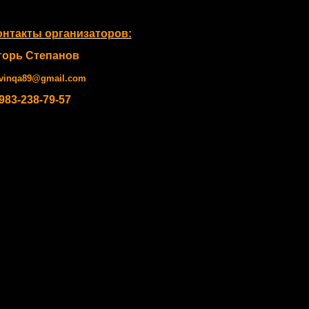
онтакты организаторов:
горь Степанов
vinqa89@gmail.com
983-238-79-57