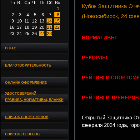
Пн
Вт
Ср
Чт
Пт
Сб
Вс
Кубок Защитника Оте
1
2
3
4
5
6
7
8
(Новосибирск, 24 фев
9
10
11
12
13
14
15
16
17
18
19
20
21
22
23
24
25
26
27
28
НОРМАТИВЫ
О НАС
РЕКОРДЫ
БЛАГОТВОРИТЕЛЬНОСТЬ
РЕЙТИНГИ СПОРТСМ
ОНЛАЙН ОФОРМЛЕНИЕ
УДОСТОВЕРЕНИЙ
РЕЙТИНГИ ТРЕНЕРОВ
ПРАВИЛА, НОРМАТИВЫ, БЛАНКИ
СПИСОК СПОРТСМЕНОВ
Открытый Защитника Оте
февраля 2024 года, гор
СПИСОК ТРЕНЕРОВ