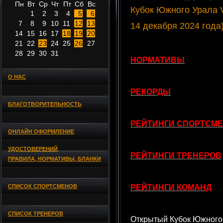
Пн
Вт
Ср
Чт
Пт
Сб
Вс
Кубок Южного Урала V
1
2
3
4
5
6
7
8
9
10
11
12
13
14 декабря 2024 года
14
15
16
17
18
19
20
21
22
23
24
25
26
27
28
29
30
31
НОРМАТИВЫ
О НАС
РЕКОРДЫ
БЛАГОТВОРИТЕЛЬНОСТЬ
РЕЙТИНГИ СПОРТСМ
ОНЛАЙН ОФОРМЛЕНИЕ
УДОСТОВЕРЕНИЙ
РЕЙТИНГИ ТРЕНЕРОВ
ПРАВИЛА, НОРМАТИВЫ, БЛАНКИ
СПИСОК СПОРТСМЕНОВ
РЕЙТИНГИ КОМАНД
СПИСОК ТРЕНЕРОВ
Открытый Кубок Южного 