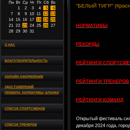
Пн
Вт
Ср
Чт
Пт
Сб
Вс
"БЕЛЫЙ ТИГР" (Красно
1
2
3
4
5
6
7
8
9
10
11
12
13
14
15
16
17
18
19
20
21
22
23
24
25
26
27
НОРМАТИВЫ
28
29
30
31
РЕКОРДЫ
О НАС
БЛАГОТВОРИТЕЛЬНОСТЬ
РЕЙТИНГИ СПОРТСМ
ОНЛАЙН ОФОРМЛЕНИЕ
РЕЙТИНГИ ТРЕНЕРОВ
УДОСТОВЕРЕНИЙ
ПРАВИЛА, НОРМАТИВЫ, БЛАНКИ
РЕЙТИНГИ КОМАНД
СПИСОК СПОРТСМЕНОВ
Открытый фестиваль си
СПИСОК ТРЕНЕРОВ
декабря 2024 года, горо