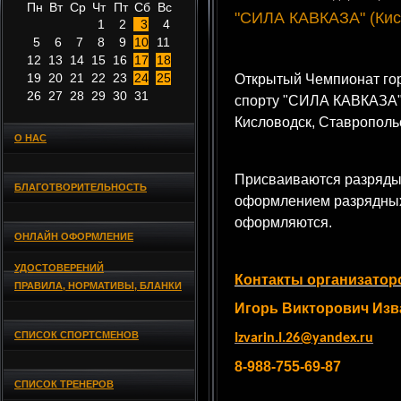
Пн
Вт
Ср
Чт
Пт
Сб
Вс
"СИЛА КАВКАЗА" (Кисл
1
2
3
4
5
6
7
8
9
10
11
12
13
14
15
16
17
18
19
20
21
22
23
24
25
Открытый Чемпионат гор
26
27
28
29
30
31
спорту "СИЛА КАВКАЗА", 
Кисловодск, Ставрополь
О НАС
Присваиваются разряды
БЛАГОТВОРИТЕЛЬНОСТЬ
оформлением разрядных
оформляются.
ОНЛАЙН ОФОРМЛЕНИЕ
УДОСТОВЕРЕНИЙ
Контакты организатор
ПРАВИЛА, НОРМАТИВЫ, БЛАНКИ
Игорь Викторович Изв
СПИСОК СПОРТСМЕНОВ
Izvarin.I.26@yandex.ru
8-988-755-69-87
СПИСОК ТРЕНЕРОВ