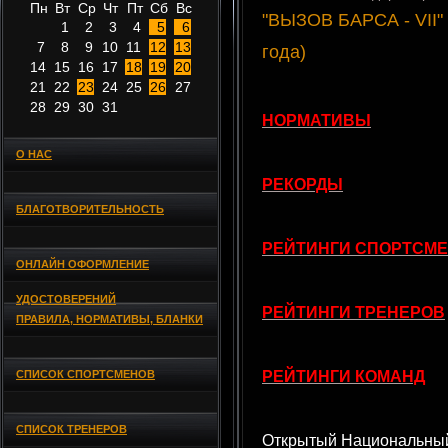
Пн
Вт
Ср
Чт
Пт
Сб
Вс
"ВЫЗОВ БАРСА - VII" 
1
2
3
4
5
6
7
8
9
10
11
12
13
года)
14
15
16
17
18
19
20
21
22
23
24
25
26
27
28
29
30
31
НОРМАТИВЫ
О НАС
РЕКОРДЫ
БЛАГОТВОРИТЕЛЬНОСТЬ
РЕЙТИНГИ СПОРТСМ
ОНЛАЙН ОФОРМЛЕНИЕ
УДОСТОВЕРЕНИЙ
РЕЙТИНГИ ТРЕНЕРОВ
ПРАВИЛА, НОРМАТИВЫ, БЛАНКИ
СПИСОК СПОРТСМЕНОВ
РЕЙТИНГИ КОМАНД
СПИСОК ТРЕНЕРОВ
Открытый Национальный