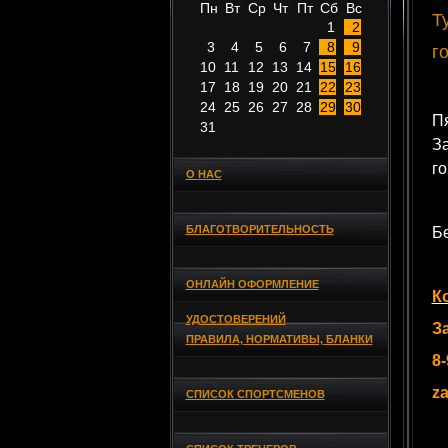
Пн
Вт
Ср
Чт
Пт
Сб
Вс
Т
1
2
3
4
5
6
7
8
9
г
10
11
12
13
14
15
16
17
18
19
20
21
22
23
24
25
26
27
28
29
30
П
31
За
го
О НАС
БЛАГОТВОРИТЕЛЬНОСТЬ
Б
ОНЛАЙН ОФОРМЛЕНИЕ
К
УДОСТОВЕРЕНИЙ
З
ПРАВИЛА, НОРМАТИВЫ, БЛАНКИ
8-
z
СПИСОК СПОРТСМЕНОВ