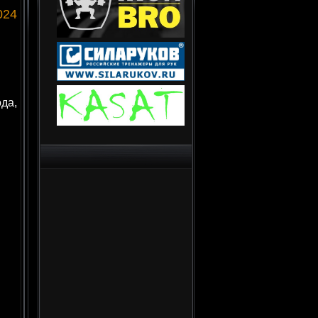
024
да,