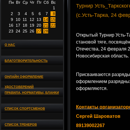
Пн
Вт
Ср
Чт
Пт
Сб
Вс
Турнир Усть_Таркског
1
2
3
4
5
6
7
8
(с.Усть-Тарка, 24 фев
9
10
11
12
13
14
15
16
17
18
19
20
21
22
23
24
25
26
27
28
Открытый Турнир Усть-Т
становой тяге, посвящё
О НАС
Отечества, 24 февраля 2
Новосибирская область.
БЛАГОТВОРИТЕЛЬНОСТЬ
Присваиваются разряды
ОНЛАЙН ОФОРМЛЕНИЕ
оформлением разрядных
УДОСТОВЕРЕНИЙ
оформляются.
ПРАВИЛА, НОРМАТИВЫ, БЛАНКИ
Контакты организатор
СПИСОК СПОРТСМЕНОВ
Сергей Шароватов
СПИСОК ТРЕНЕРОВ
89139002267