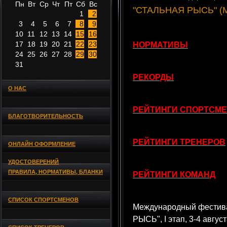
Пн
Вт
Ср
Чт
Пт
Сб
Вс
"СТАЛЬНАЯ РЫСЬ" (Мин
1
2
3
4
5
6
7
8
9
10
11
12
13
14
15
16
17
18
19
20
21
22
23
НОРМАТИВЫ
24
25
26
27
28
29
30
31
РЕКОРДЫ
О НАС
РЕЙТИНГИ СПОРТСМ
БЛАГОТВОРИТЕЛЬНОСТЬ
РЕЙТИНГИ ТРЕНЕРОВ
ОНЛАЙН ОФОРМЛЕНИЕ
УДОСТОВЕРЕНИЙ
ПРАВИЛА, НОРМАТИВЫ, БЛАНКИ
РЕЙТИНГИ КОМАНД
СПИСОК СПОРТСМЕНОВ
Международный фестив
РЫСЬ", I этап, 3-4 авгус