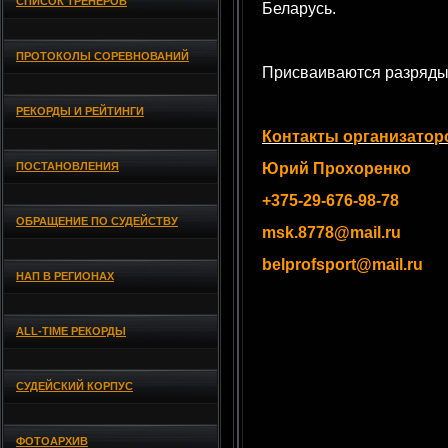
СПИСОК ТРЕНЕРОВ
Беларусь.
ПРОТОКОЛЫ СОРЕВНОВАНИЙ
Присваиваются разряды
РЕКОРДЫ И РЕЙТИНГИ
Контакты организатор
ПОСТАНОВЛЕНИЯ
Юрий Прохоренко
+375-29-676-98-78
ОБРАЩЕНИЕ ПО СУДЕЙСТВУ
msk.8778@mail.ru
belprofsport@mail.ru
НАП В РЕГИОНАХ
ALL-TIME РЕКОРДЫ
СУДЕЙСКИЙ КОРПУС
ФОТОАРХИВ