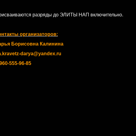
рисваиваются разряды до ЭЛИТЫ НАП включительно.
онтакты организаторов:
арья Борисовна Калинина
a.kravetz-darya@yandex.ru
960-555-96-85