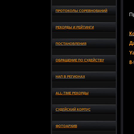
ПРОТОКОЛЫ СОРЕВНОВАНИЙ
П
РЕКОРДЫ И РЕЙТИНГИ
К
Д
ПОСТАНОВЛЕНИЯ
Y
ОБРАЩЕНИЕ ПО СУДЕЙСТВУ
8-
НАП В РЕГИОНАХ
ALL-TIME РЕКОРДЫ
СУДЕЙСКИЙ КОРПУС
ФОТОАРХИВ