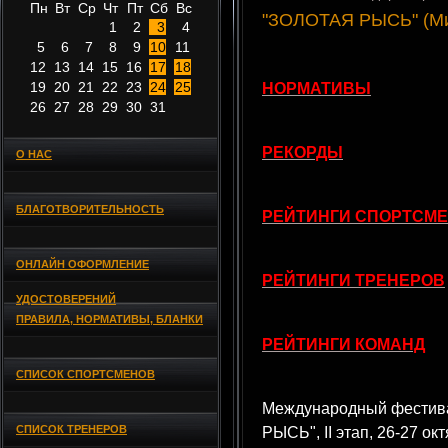
Пн
Вт
Ср
Чт
Пт
Сб
Вс
"ЗОЛОТАЯ РЫСЬ" (Мин
1
2
3
4
5
6
7
8
9
10
11
12
13
14
15
16
17
18
19
20
21
22
23
24
25
НОРМАТИВЫ
26
27
28
29
30
31
РЕКОРДЫ
О НАС
БЛАГОТВОРИТЕЛЬНОСТЬ
РЕЙТИНГИ СПОРТСМ
ОНЛАЙН ОФОРМЛЕНИЕ
РЕЙТИНГИ ТРЕНЕРОВ
УДОСТОВЕРЕНИЙ
ПРАВИЛА, НОРМАТИВЫ, БЛАНКИ
РЕЙТИНГИ КОМАНД
СПИСОК СПОРТСМЕНОВ
Международный фестива
СПИСОК ТРЕНЕРОВ
РЫСЬ", II этап, 26-27 ок