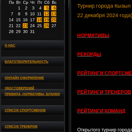
Пн
Вт
Ср
Чт
Пт
Сб
Вс
Турнир города Кызыл
1
2
3
4
5
6
7
8
9
10
11
12
13
22 декабря 2024 года
14
15
16
17
18
19
20
21
22
23
24
25
26
27
28
29
30
31
НОРМАТИВЫ
О НАС
РЕКОРДЫ
БЛАГОТВОРИТЕЛЬНОСТЬ
РЕЙТИНГИ СПОРТСМ
ОНЛАЙН ОФОРМЛЕНИЕ
УДОСТОВЕРЕНИЙ
РЕЙТИНГИ ТРЕНЕРОВ
ПРАВИЛА, НОРМАТИВЫ, БЛАНКИ
СПИСОК СПОРТСМЕНОВ
РЕЙТИНГИ КОМАНД
СПИСОК ТРЕНЕРОВ
Открытого турнир город