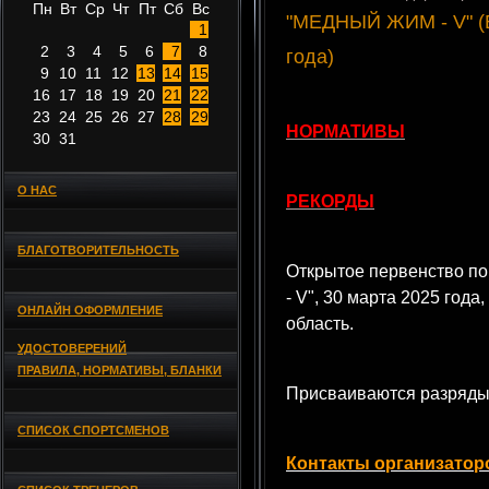
Пн
Вт
Ср
Чт
Пт
Сб
Вс
"МЕДНЫЙ ЖИМ - V" (В
1
2
3
4
5
6
7
8
года)
9
10
11
12
13
14
15
16
17
18
19
20
21
22
23
24
25
26
27
28
29
НОРМАТИВЫ
30
31
О НАС
РЕКОРДЫ
БЛАГОТВОРИТЕЛЬНОСТЬ
Открытое первенство 
- V", 30 марта 2025 год
ОНЛАЙН ОФОРМЛЕНИЕ
область.
УДОСТОВЕРЕНИЙ
ПРАВИЛА, НОРМАТИВЫ, БЛАНКИ
Присваиваются разряды
СПИСОК СПОРТСМЕНОВ
Контакты организатор