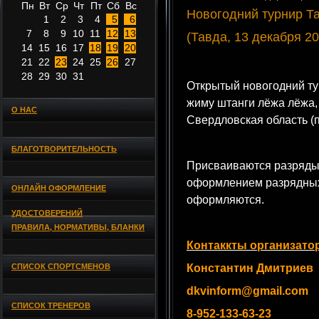
Пн
Вт
Ср
Чт
Пт
Сб
Вс
Новогодний турнир Т
1
2
3
4
5
6
7
8
9
10
11
12
13
(Тавда, 13 декабря 20
14
15
16
17
18
19
20
21
22
23
24
25
26
27
28
29
30
31
Открытый новогодний тур
жиму штанги лёжа лёжа, 
О НАС
Свердловская область (
БЛАГОТВОРИТЕЛЬНОСТЬ
Присваиваются разряды
оформлением разрядных
ОНЛАЙН ОФОРМЛЕНИЕ
оформляются.
УДОСТОВЕРЕНИЙ
ПРАВИЛА, НОРМАТИВЫ, БЛАНКИ
Контаккты организато
СПИСОК СПОРТСМЕНОВ
Константин Дмитриев
dkvinform@gmail.com
СПИСОК ТРЕНЕРОВ
8-952-133-63-23