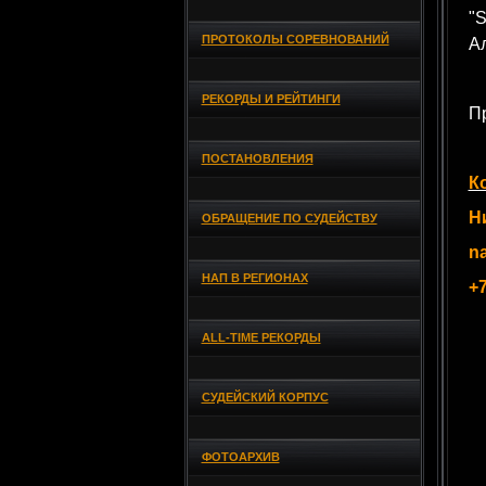
"
ПРОТОКОЛЫ СОРЕВНОВАНИЙ
Ал
РЕКОРДЫ И РЕЙТИНГИ
П
ПОСТАНОВЛЕНИЯ
К
Н
ОБРАЩЕНИЕ ПО СУДЕЙСТВУ
n
НАП В РЕГИОНАХ
+
ALL-TIME РЕКОРДЫ
СУДЕЙСКИЙ КОРПУС
ФОТОАРХИВ