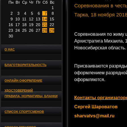
Пн
Вт
Ср
Чт
Пт
Сб
Вс
Соревнования в честь
1
2
3
4
5
6
7
8
Тарка, 18 ноября 2018
9
10
11
12
13
14
15
16
17
18
19
20
21
22
23
24
25
26
27
28
29
Соревнования по жиму шт
30
Архистратига Михаила, 1
Новосибирская область.
О НАС
БЛАГОТВОРИТЕЛЬНОСТЬ
Присваиваются разряды
оформлением разрядной
оформляются.
ОНЛАЙН ОФОРМЛЕНИЕ
УДОСТОВЕРЕНИЙ
ПРАВИЛА, НОРМАТИВЫ, БЛАНКИ
Контакты организатор
Сергей Шароватов
СПИСОК СПОРТСМЕНОВ
sharvatvs@mail.ru