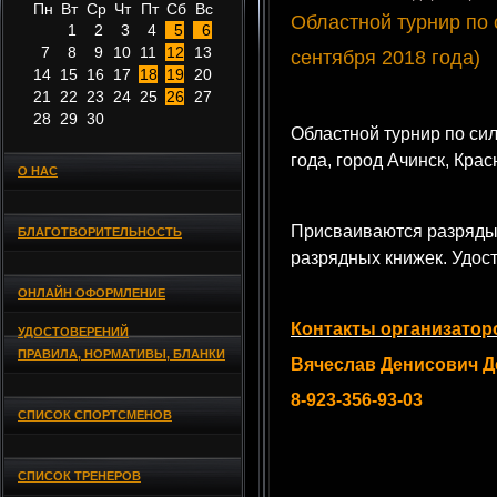
Пн
Вт
Ср
Чт
Пт
Сб
Вс
Областной турнир по 
1
2
3
4
5
6
7
8
9
10
11
12
13
сентября 2018 года)
14
15
16
17
18
19
20
21
22
23
24
25
26
27
28
29
30
Областной турнир по си
года, город Ачинск, Крас
О НАС
Присваиваются разряд
БЛАГОТВОРИТЕЛЬНОСТЬ
разрядных книжек. Удос
ОНЛАЙН ОФОРМЛЕНИЕ
Контакты организатор
УДОСТОВЕРЕНИЙ
ПРАВИЛА, НОРМАТИВЫ, БЛАНКИ
Вячеслав Денисович 
8-923-356-93-03
СПИСОК СПОРТСМЕНОВ
СПИСОК ТРЕНЕРОВ