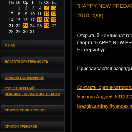
Пн
Вт
Ср
Чт
Пт
Сб
Вс
"HAPPY NEW PREDATO
1
2
3
4
5
6
7
8
9
10
11
12
13
2018 года)
14
15
16
17
18
19
20
21
22
23
24
25
26
27
28
29
30
31
Открытый Чемпионат го
спорта "HAPPY NEW PRE
О НАС
Екатеринбург.
БЛАГОТВОРИТЕЛЬНОСТЬ
Присваиваются разряды
ОНЛАЙН ОФОРМЛЕНИЕ
Контакты организаторов
УДОСТОВЕРЕНИЙ
ПРАВИЛА, НОРМАТИВЫ, БЛАНКИ
Брезгин Андрей: 891222
brezgin.andrey@yandex.r
СПИСОК СПОРТСМЕНОВ
СПИСОК ТРЕНЕРОВ