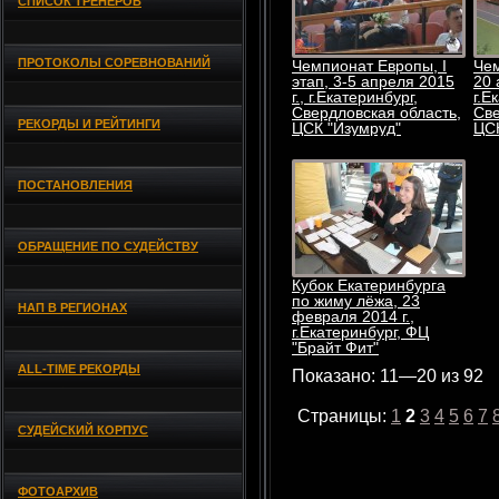
СПИСОК ТРЕНЕРОВ
ПРОТОКОЛЫ СОРЕВНОВАНИЙ
Чемпионат Европы, I
Чем
этап, 3-5 апреля 2015
20 
г., г.Екатеринбург,
г.Е
Свердловская область,
Све
РЕКОРДЫ И РЕЙТИНГИ
ЦСК "Изумруд"
ЦСК
ПОСТАНОВЛЕНИЯ
ОБРАЩЕНИЕ ПО СУДЕЙСТВУ
Кубок Екатеринбурга
по жиму лёжа, 23
НАП В РЕГИОНАХ
февраля 2014 г.,
г.Екатеринбург, ФЦ
"Брайт Фит"
ALL-TIME РЕКОРДЫ
Показано: 11—20 из 92
Страницы:
1
2
3
4
5
6
7
СУДЕЙСКИЙ КОРПУС
ФОТОАРХИВ