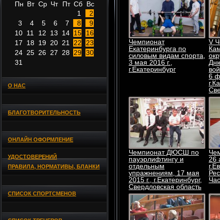
Пн
Вт
Ср
Чт
Пт
Сб
Вс
1
2
3
4
5
6
7
8
9
10
11
12
13
14
15
16
Чемпионат
V 
17
18
19
20
21
22
23
Екатеринбурга по
Кам
24
25
26
27
28
29
30
силовым видам спорта,
окр
31
3 мая 2016 г.,
Дню
г.Екатеринбург
вой
6 ф
г.К
О НАС
Све
БЛАГОТВОРИТЕЛЬНОСТЬ
ОНЛАЙН ОФОРМЛЕНИЕ
Чемпионат ДЮСШ по
Чем
УДОСТОВЕРЕНИЙ
пауэрлифтингу и
26 
отдельным
г.Е
ПРАВИЛА, НОРМАТИВЫ, БЛАНКИ
упражнениям, 17 мая
Рес
2015 г., г.Екатеринбург,
Час
Свердловская область
СПИСОК СПОРТСМЕНОВ