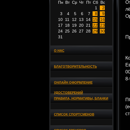
О
Пн
Вт
Ср
Чт
Пт
Сб
Вс
1
2
лё
3
4
5
6
7
8
9
Ор
10
11
12
13
14
15
16
17
18
19
20
21
22
23
24
25
26
27
28
29
30
31
П
О НАС
Ко
Е
БЛАГОТВОРИТЕЛЬНОСТЬ
0
8-
ОНЛАЙН ОФОРМЛЕНИЕ
УДОСТОВЕРЕНИЙ
ПРАВИЛА, НОРМАТИВЫ, БЛАНКИ
ПО
(е
ст
СПИСОК СПОРТСМЕНОВ