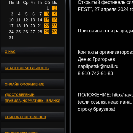
Открытый фестиваль си
Пн
Вт
Ср
Чт
Пт
Сб
Вс
1
2
FEST", 27 апреля 2024 г
3
4
5
6
7
8
9
10
11
12
13
14
15
16
17
18
19
20
21
22
23
Присваиваются разряды
24
25
26
27
28
29
30
31
Контакты организаторов
О НАС
Денис Григорьев
naplipetsk@mail.ru
БЛАГОТВОРИТЕЛЬНОСТЬ
8-910-742-91-83
ОНЛАЙН ОФОРМЛЕНИЕ
ПОЛОЖЕНИЕ: http://пауэ
УДОСТОВЕРЕНИЙ
ПРАВИЛА, НОРМАТИВЫ, БЛАНКИ
(если ссылка неактивна,
строку браузера)
СПИСОК СПОРТСМЕНОВ