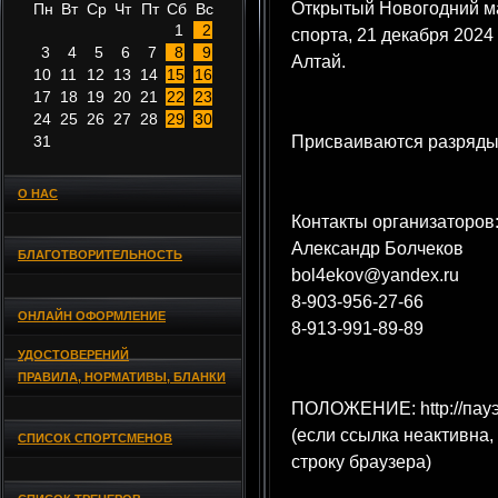
Открытый Новогодний м
Пн
Вт
Ср
Чт
Пт
Сб
Вс
1
2
спорта, 21 декабря 2024
3
4
5
6
7
8
9
Алтай.
10
11
12
13
14
15
16
17
18
19
20
21
22
23
24
25
26
27
28
29
30
31
Присваиваются разряды
О НАС
Контакты организаторов
Александр Болчеков
БЛАГОТВОРИТЕЛЬНОСТЬ
bol4ekov@yandex.ru
8-903-956-27-66
ОНЛАЙН ОФОРМЛЕНИЕ
8-913-991-89-89
УДОСТОВЕРЕНИЙ
ПРАВИЛА, НОРМАТИВЫ, БЛАНКИ
ПОЛОЖЕНИЕ: http://пауэ
(если ссылка неактивна,
СПИСОК СПОРТСМЕНОВ
строку браузера)