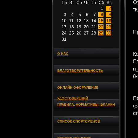
О
Пн
Вт
Ср
Чт
Пт
Сб
Вс
1
2
"К
3
4
5
6
7
8
9
10
11
12
13
14
15
16
17
18
19
20
21
22
23
П
24
25
26
27
28
29
30
31
Ко
О НАС
Е
n_
БЛАГОТВОРИТЕЛЬНОСТЬ
8-
ОНЛАЙН ОФОРМЛЕНИЕ
ПО
УДОСТОВЕРЕНИЙ
ПРАВИЛА, НОРМАТИВЫ, БЛАНКИ
(е
ст
СПИСОК СПОРТСМЕНОВ