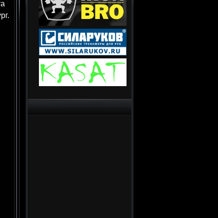
та
рг.