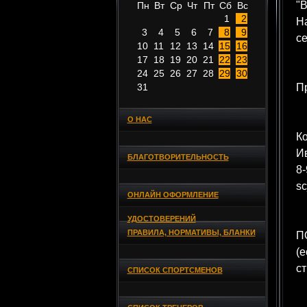
"В
Пн
Вт
Ср
Чт
Пт
Сб
Вс
1
2
На
3
4
5
6
7
8
9
се
10
11
12
13
14
15
16
17
18
19
20
21
22
23
24
25
26
27
28
29
30
31
П
О НАС
Ко
И
БЛАГОТВОРИТЕЛЬНОСТЬ
8-
sc
ОНЛАЙН ОФОРМЛЕНИЕ
УДОСТОВЕРЕНИЙ
ПРАВИЛА, НОРМАТИВЫ, БЛАНКИ
ПО
(е
ст
СПИСОК СПОРТСМЕНОВ