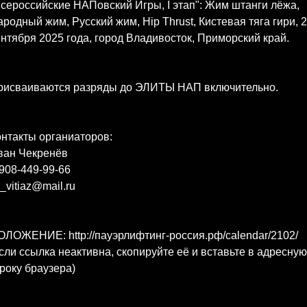
сероссийские НАПовский Игры, I этап": Жим штанги лёжа,
родный жим, Русский жим, Hip Thrust, Кистевая тяга гири, 
нтября 2025 года, город Владивосток, Приморский край.
рисваиваются разряды до ЭЛИТЫ НАП включительно.
нтакты органиаторов:
ван Чекренёв
908-449-99-66
_vitiaz@mail.ru
ЛОЖЕНИЕ: http://пауэрлифтинг-россия.рф/calendar/2102/
сли ссылка неактивна, скопируйте её и вставьте в адресную
року браузера)