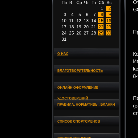
О
Пн
Вт
Ср
Чт
Пт
Сб
Вс
1
2
GO
3
4
5
6
7
8
9
10
11
12
13
14
15
16
17
18
19
20
21
22
23
П
24
25
26
27
28
29
30
31
Ко
О НАС
И
k
БЛАГОТВОРИТЕЛЬНОСТЬ
8-
ОНЛАЙН ОФОРМЛЕНИЕ
ПО
УДОСТОВЕРЕНИЙ
ПРАВИЛА, НОРМАТИВЫ, БЛАНКИ
(е
ст
СПИСОК СПОРТСМЕНОВ