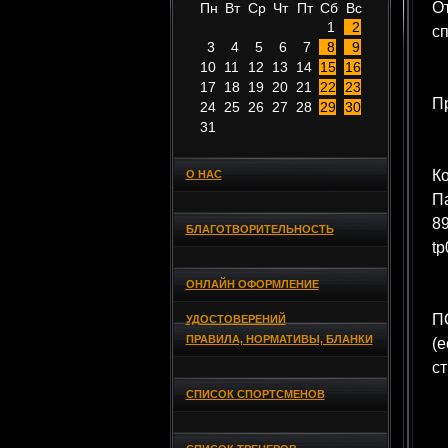
От
Пн
Вт
Ср
Чт
Пт
Сб
Вс
1
2
сп
3
4
5
6
7
8
9
10
11
12
13
14
15
16
17
18
19
20
21
22
23
П
24
25
26
27
28
29
30
31
Ко
О НАС
П
8
БЛАГОТВОРИТЕЛЬНОСТЬ
t
ОНЛАЙН ОФОРМЛЕНИЕ
ПО
УДОСТОВЕРЕНИЙ
ПРАВИЛА, НОРМАТИВЫ, БЛАНКИ
(е
ст
СПИСОК СПОРТСМЕНОВ