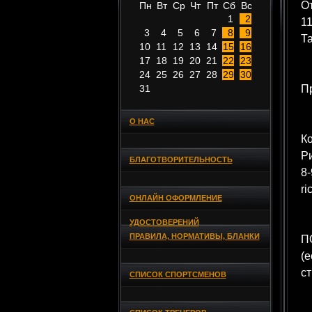
О
Пн
Вт
Ср
Чт
Пт
Сб
Вс
1
2
11
3
4
5
6
7
8
9
Та
10
11
12
13
14
15
16
17
18
19
20
21
22
23
24
25
26
27
28
29
30
31
П
О НАС
Ко
Р
БЛАГОТВОРИТЕЛЬНОСТЬ
8-
ri
ОНЛАЙН ОФОРМЛЕНИЕ
УДОСТОВЕРЕНИЙ
ПРАВИЛА, НОРМАТИВЫ, БЛАНКИ
ПО
(е
ст
СПИСОК СПОРТСМЕНОВ