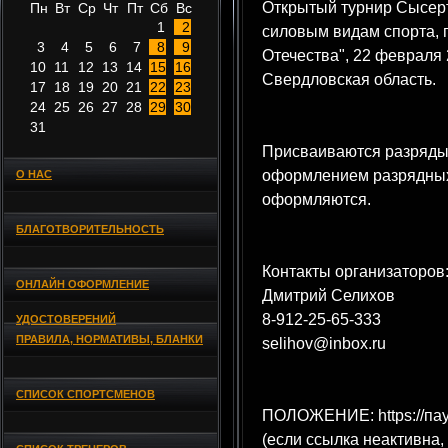
Открытый турнир Сысерт
Пн
Вт
Ср
Чт
Пт
Сб
Вс
1
2
силовым видам спорта,
3
4
5
6
7
8
9
Отечества", 22 февраля 
10
11
12
13
14
15
16
Свердловская область.
17
18
19
20
21
22
23
24
25
26
27
28
29
30
31
Присваиваются разряды
оформлением разрядных
О НАС
оформляются.
БЛАГОТВОРИТЕЛЬНОСТЬ
Контакты организаторов
ОНЛАЙН ОФОРМЛЕНИЕ
Дмитрий Селихов
8-912-25-65-333
УДОСТОВЕРЕНИЙ
ПРАВИЛА, НОРМАТИВЫ, БЛАНКИ
selihov@inbox.ru
СПИСОК СПОРТСМЕНОВ
ПОЛОЖЕНИЕ: https://пау
(если ссылка неактивна,