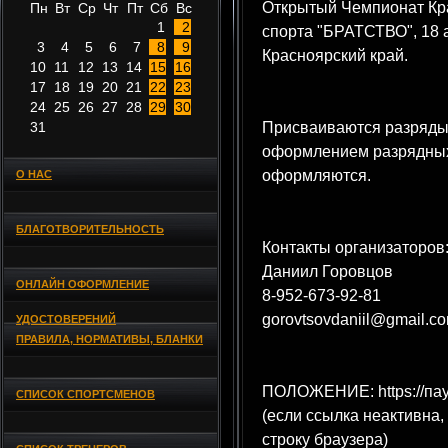
Открытый Чемпионат Кр
Пн
Вт
Ср
Чт
Пт
Сб
Вс
1
2
спорта "БРАТСТВО", 18 а
3
4
5
6
7
8
9
Красноярский край.
10
11
12
13
14
15
16
17
18
19
20
21
22
23
24
25
26
27
28
29
30
31
Присваиваются разряды
оформлением разрядных
оформляются.
О НАС
БЛАГОТВОРИТЕЛЬНОСТЬ
Контакты организаторов
Даниил Горовцов
ОНЛАЙН ОФОРМЛЕНИЕ
8-952-673-92-81
gorovtsovdaniil@gmail.c
УДОСТОВЕРЕНИЙ
ПРАВИЛА, НОРМАТИВЫ, БЛАНКИ
ПОЛОЖЕНИЕ: https://пау
СПИСОК СПОРТСМЕНОВ
(если ссылка неактивна,
строку браузера)