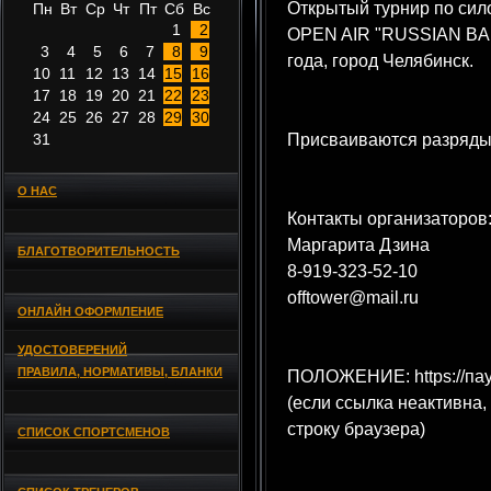
Открытый турнир по си
Пн
Вт
Ср
Чт
Пт
Сб
Вс
1
2
OPEN AIR "RUSSIAN BA
3
4
5
6
7
8
9
года, город Челябинск.
10
11
12
13
14
15
16
17
18
19
20
21
22
23
24
25
26
27
28
29
30
31
Присваиваются разряды
О НАС
Контакты организаторов
Маргарита Дзина
БЛАГОТВОРИТЕЛЬНОСТЬ
8-919-323-52-10
offtower@mail.ru
ОНЛАЙН ОФОРМЛЕНИЕ
УДОСТОВЕРЕНИЙ
ПРАВИЛА, НОРМАТИВЫ, БЛАНКИ
ПОЛОЖЕНИЕ: https://пау
(если ссылка неактивна,
строку браузера)
СПИСОК СПОРТСМЕНОВ