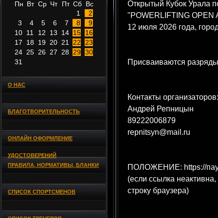
Открытый Кубок Урала п
Пн
Вт
Ср
Чт
Пт
Сб
Вс
1
2
"POWERLIFTING OPEN AI
3
4
5
6
7
8
9
12 июля 2026 года, горо
10
11
12
13
14
15
16
17
18
19
20
21
22
23
24
25
26
27
28
29
30
31
Присваиваются разряды
О НАС
Контакты организаторов
Андрей Репницын
БЛАГОТВОРИТЕЛЬНОСТЬ
89222006879
repnitsyn@mail.ru
ОНЛАЙН ОФОРМЛЕНИЕ
УДОСТОВЕРЕНИЙ
ПРАВИЛА, НОРМАТИВЫ, БЛАНКИ
ПОЛОЖЕНИЕ: https://пау
(если ссылка неактивна,
строку браузера)
СПИСОК СПОРТСМЕНОВ