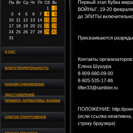
Первый этап Кубка мир
Пн
Вт
Ср
Чт
Пт
Сб
Вс
1
2
ВОЙНЫ", 19-20 февраля 
3
4
5
6
7
8
9
до ЭЛИТЫ включительно
10
11
12
13
14
15
16
17
18
19
20
21
22
23
24
25
26
27
28
29
30
31
Присваиваются разряды
О НАС
Контакты организаторов
Елена Шушура
БЛАГОТВОРИТЕЛЬНОСТЬ
8-909-680-09-00
8-905-535-17-86
ОНЛАЙН ОФОРМЛЕНИЕ
lifter33@rambler.ru
УДОСТОВЕРЕНИЙ
ПРАВИЛА, НОРМАТИВЫ, БЛАНКИ
ПОЛОЖЕНИЕ: http://powerl
(если ссылка неактивна,
СПИСОК СПОРТСМЕНОВ
строку браузера)