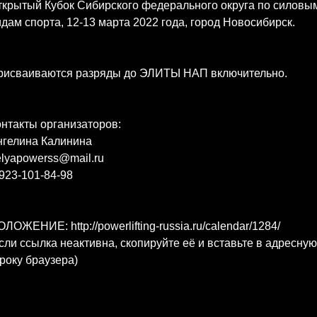
ткрытый Кубок Сибирского федерального округа по силовы
дам спорта, 12-13 марта 2022 года, город Новосибирск.
рисваиваются разряды до ЭЛИТЫ НАП включительно.
нтакты организаторов:
нгелина Калинина
lyapowerss@mail.ru
923-101-84-98
ЛОЖЕНИЕ: http://powerlifting-russia.ru/calendar/1284/
сли ссылка неактивна, скопируйте её и вставьте в адресную
року браузера)