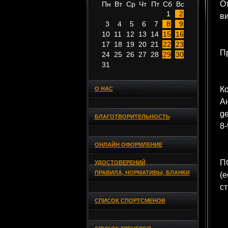
О
Пн
Вт
Ср
Чт
Пт
Сб
Вс
1
2
ви
3
4
5
6
7
8
9
10
11
12
13
14
15
16
17
18
19
20
21
22
23
П
24
25
26
27
28
29
30
31
Ко
О НАС
А
ge
БЛАГОТВОРИТЕЛЬНОСТЬ
8-
ОНЛАЙН ОФОРМЛЕНИЕ
ПО
УДОСТОВЕРЕНИЙ
ПРАВИЛА, НОРМАТИВЫ, БЛАНКИ
(е
ст
СПИСОК СПОРТСМЕНОВ