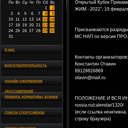
Открытый Кубок Прикам
Пн
Вт
Ср
Чт
Пт
Сб
Вс
1
2
ЖИМ - 2022", 19 февраля
3
4
5
6
7
8
9
10
11
12
13
14
15
16
17
18
19
20
21
22
23
Присваиваются разряды
24
25
26
27
28
29
30
31
МС НАП по версии ПРО.
О НАС
Контакты организаторов
Константин Отавин
БЛАГОТВОРИТЕЛЬНОСТЬ
89128826869
otavin@mail.ru
ОНЛАЙН ОФОРМЛЕНИЕ
УДОСТОВЕРЕНИЙ
ПРАВИЛА, НОРМАТИВЫ, БЛАНКИ
ПОЛОЖЕНИЕ И ВСЯ ИНФОР
russia.ru/calendar/1320/
(если ссылка неактивна,
СПИСОК СПОРТСМЕНОВ
строку браузера)