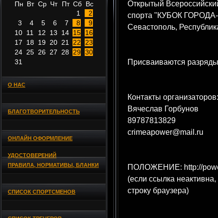
Открытый Всероссийский
Пн
Вт
Ср
Чт
Пт
Сб
Вс
1
2
спорта "КУБОК ГОРОДА-Г
3
4
5
6
7
8
9
Севастополь, Республик
10
11
12
13
14
15
16
17
18
19
20
21
22
23
24
25
26
27
28
29
30
31
Присваиваются разряды
О НАС
Контакты организаторов
Вячеслав Горбунов
БЛАГОТВОРИТЕЛЬНОСТЬ
89787813829
crimeapower@mail.ru
ОНЛАЙН ОФОРМЛЕНИЕ
УДОСТОВЕРЕНИЙ
ПРАВИЛА, НОРМАТИВЫ, БЛАНКИ
ПОЛОЖЕНИЕ: http://powerl
(если ссылка неактивна,
строку браузера)
СПИСОК СПОРТСМЕНОВ