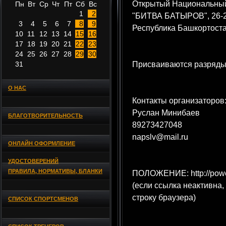
Открытый Национальный
Пн
Вт
Ср
Чт
Пт
Сб
Вс
1
2
"БИТВА БАТЫРОВ", 26-27
3
4
5
6
7
8
9
Республика Башкортост
10
11
12
13
14
15
16
17
18
19
20
21
22
23
24
25
26
27
28
29
30
31
Присваиваются разряды
О НАС
Контакты организаторов
Руслан Минибаев
БЛАГОТВОРИТЕЛЬНОСТЬ
89273427048
napslv@mail.ru
ОНЛАЙН ОФОРМЛЕНИЕ
УДОСТОВЕРЕНИЙ
ПРАВИЛА, НОРМАТИВЫ, БЛАНКИ
ПОЛОЖЕНИЕ: http://powerl
(если ссылка неактивна,
строку браузера)
СПИСОК СПОРТСМЕНОВ