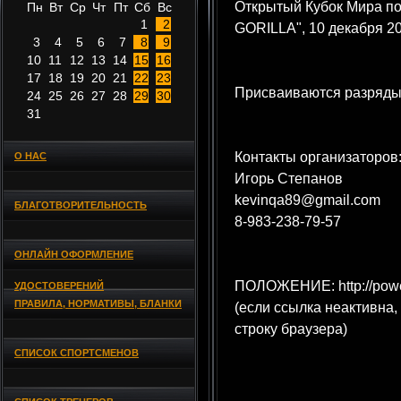
Открытый Кубок Мира п
Пн
Вт
Ср
Чт
Пт
Сб
Вс
1
2
GORILLA", 10 декабря 20
3
4
5
6
7
8
9
10
11
12
13
14
15
16
17
18
19
20
21
22
23
Присваиваются разряды
24
25
26
27
28
29
30
31
Контакты организаторов
О НАС
Игорь Степанов
kevinqa89@gmail.com
БЛАГОТВОРИТЕЛЬНОСТЬ
8-983-238-79-57
ОНЛАЙН ОФОРМЛЕНИЕ
ПОЛОЖЕНИЕ: http://powerl
УДОСТОВЕРЕНИЙ
ПРАВИЛА, НОРМАТИВЫ, БЛАНКИ
(если ссылка неактивна,
строку браузера)
СПИСОК СПОРТСМЕНОВ