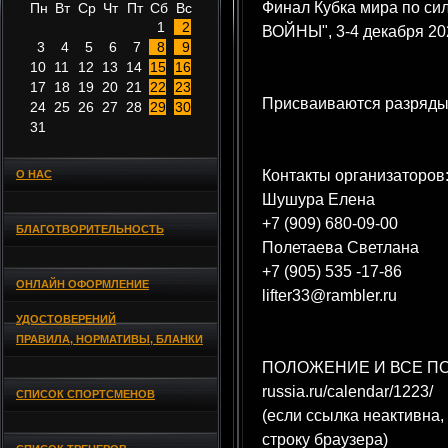
Финал Кубка мира по с
Пн
Вт
Ср
Чт
Пт
Сб
Вс
1
2
ВОЙНЫ", 3-4 декабря 202
3
4
5
6
7
8
9
10
11
12
13
14
15
16
17
18
19
20
21
22
23
Присваиваются разряды
24
25
26
27
28
29
30
31
Контакты организаторов
О НАС
Шушура Елена
+7 (909) 680-09-00
БЛАГОТВОРИТЕЛЬНОСТЬ
Полетаева Светлана
+7 (905) 535 -17-86
ОНЛАЙН ОФОРМЛЕНИЕ
lifter33@rambler.ru
УДОСТОВЕРЕНИЙ
ПРАВИЛА, НОРМАТИВЫ, БЛАНКИ
ПОЛОЖЕНИЕ И ВСЕ ПОДРО
russia.ru/calendar/1223/
СПИСОК СПОРТСМЕНОВ
(если ссылка неактивна,
строку браузера)