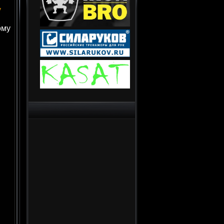
у
ому
по