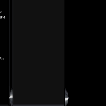
е
щие
5кг