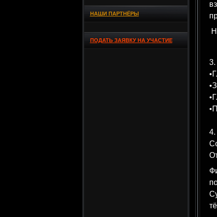
в
НАШИ ПАРТНЁРЫ
п
Н
ПОДАТЬ ЗАЯВКУ НА УЧАСТИЕ
3
•Г
•З
•Г
•П
4.
С
О
Фи
по
С
т