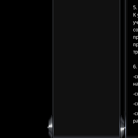
5.
К
уч
со
п
п
тр
6.
-с
на
-с
-с
-с
ра