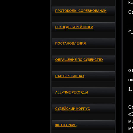
Ка
ПРОТОКОЛЫ СОРЕВНОВАНИЙ
Св
__
РЕКОРДЫ И РЕЙТИНГИ
«_
ПОСТАНОВЛЕНИЯ
ОБРАЩЕНИЕ ПО СУДЕЙСТВУ
о
НАП В РЕГИОНАХ
о
1.
ALL-TIME РЕКОРДЫ
С
СУДЕЙСКИЙ КОРПУС
«Э
ми
ФОТОАРХИВ
ма