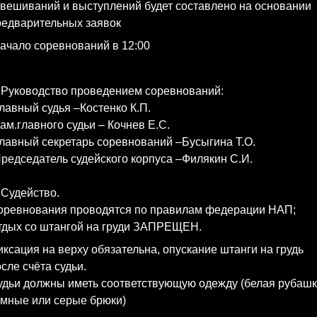
звешиваний и выступлений будет составлено на основании
редварительных заявок
ачало соревнований в 12
:00
. Руководство проведением соревнований:
лавный судья –Костенко К.П.
ам.главного судьи – Кочнев Е.С.
лавный секретарь соревнований –Бусыгина Т.О.
редседатель судейского корпуса –Филякин С.И.
 Судейство.
оревнования проводятся по правилам федерации НАП;
тдых со штангой на груди ЗАПРЕЩЕН.
ксация на верху обязательна, опускание штанги на грудь
сле счёта судьи.
удьи должны иметь соответствующую одежду (белая рубашк
ёмные или серые брюки)