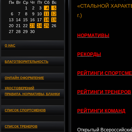
Пн
Вт
Ср
Чт
Пт
Сб
Вс
«СТАЛЬНОЙ ХАРАКТЕР 
1
2
3
4
5
6
7
8
9
10
11
12
г.)
13
14
15
16
17
18
19
20
21
22
23
24
25
26
27
28
29
30
НОРМАТИВЫ
О НАС
РЕКОРДЫ
БЛАГОТВОРИТЕЛЬНОСТЬ
РЕЙТИНГИ СПОРТСМ
ОНЛАЙН ОФОРМЛЕНИЕ
УДОСТОВЕРЕНИЙ
РЕЙТИНГИ ТРЕНЕРОВ
ПРАВИЛА, НОРМАТИВЫ, БЛАНКИ
СПИСОК СПОРТСМЕНОВ
РЕЙТИНГИ КОМАНД
СПИСОК ТРЕНЕРОВ
Открытый Всероссийский