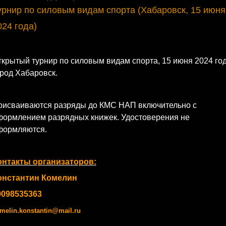
урнир по силовым видам спорта (Хабаровск, 15 июня
024 года)
крытый турнир по силовым видам спорта, 15 июня 2024 год
род Хабаровск.
рисваиваются разряды до КМС НАП включительно с
формлением разрядных книжек. Удостоверения не
формляются.
онтакты организаторов:
онстантин Комелин
9098535363
melin.konstantin@mail.ru