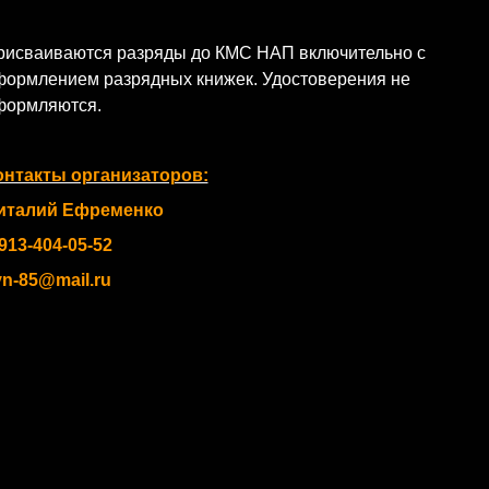
рисваиваются разряды до КМС НАП включительно с
формлением разрядных книжек. Удостоверения не
формляются.
онтакты организаторов:
италий Ефременко
913-404-05-52
vn-85@mail.ru