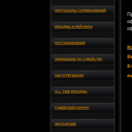
ПРОТОКОЛЫ СОРЕВНОВАНИЙ
П
о
РЕКОРДЫ И РЕЙТИНГИ
о
ПОСТАНОВЛЕНИЯ
К
В
ОБРАЩЕНИЕ ПО СУДЕЙСТВУ
8-
e
НАП В РЕГИОНАХ
ALL-TIME РЕКОРДЫ
СУДЕЙСКИЙ КОРПУС
ФОТОАРХИВ