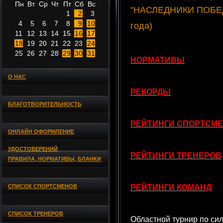
Пн
Вт
Ср
Чт
Пт
Сб
Вс
"НАСЛЕДНИКИ ПОБЕДЫ 
1
2
3
4
5
6
7
8
9
10
года)
11
12
13
14
15
16
17
18
19
20
21
22
23
24
25
26
27
28
29
30
31
НОРМАТИВЫ
О НАС
РЕКОРДЫ
БЛАГОТВОРИТЕЛЬНОСТЬ
РЕЙТИНГИ СПОРТСМ
ОНЛАЙН ОФОРМЛЕНИЕ
УДОСТОВЕРЕНИЙ
РЕЙТИНГИ ТРЕНЕРОВ
ПРАВИЛА, НОРМАТИВЫ, БЛАНКИ
СПИСОК СПОРТСМЕНОВ
РЕЙТИНГИ КОМАНД
СПИСОК ТРЕНЕРОВ
Областной турнир по с