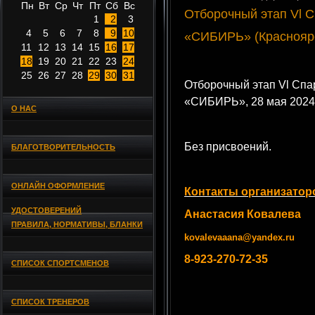
Пн
Вт
Ср
Чт
Пт
Сб
Вс
Отборочный этап Vl 
1
2
3
4
5
6
7
8
9
10
«СИБИРЬ» (Красноярс
11
12
13
14
15
16
17
18
19
20
21
22
23
24
25
26
27
28
29
30
31
Отборочный этап Vl Спа
«СИБИРЬ», 28 мая 2024 
О НАС
Без присвоений.
БЛАГОТВОРИТЕЛЬНОСТЬ
ОНЛАЙН ОФОРМЛЕНИЕ
Контакты организатор
УДОСТОВЕРЕНИЙ
Анастасия Ковалева
ПРАВИЛА, НОРМАТИВЫ, БЛАНКИ
kovalevaaana@yandex.ru
8-923-270-72-35
СПИСОК СПОРТСМЕНОВ
СПИСОК ТРЕНЕРОВ