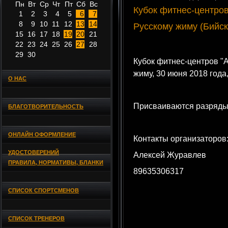
Пн
Вт
Ср
Чт
Пт
Сб
Вс
Кубок фитнес-центро
1
2
3
4
5
6
7
8
9
10
11
12
13
14
Русскому жиму (Бийск
15
16
17
18
19
20
21
22
23
24
25
26
27
28
29
30
Кубок фитнес-центров "
жиму, 30 июня 2018 года,
О НАС
Присваиваются разряды
БЛАГОТВОРИТЕЛЬНОСТЬ
ОНЛАЙН ОФОРМЛЕНИЕ
Контакты организаторов
УДОСТОВЕРЕНИЙ
Алексей Журавлев
ПРАВИЛА, НОРМАТИВЫ, БЛАНКИ
89635306317
СПИСОК СПОРТСМЕНОВ
СПИСОК ТРЕНЕРОВ