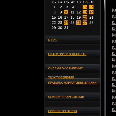
Пн
Вт
Ср
Чт
Пт
Сб
Вс
1
2
3
4
5
6
7
Ка
8
9
10
11
12
13
14
К
15
16
17
18
19
20
21
22
23
24
25
26
27
28
К
29
30
31
К
К
О НАС
К
К
К
БЛАГОТВОРИТЕЛЬНОСТЬ
К
К
ОНЛАЙН ОФОРМЛЕНИЕ
К
УДОСТОВЕРЕНИЙ
К
ПРАВИЛА, НОРМАТИВЫ, БЛАНКИ
К
К
К
СПИСОК СПОРТСМЕНОВ
К
К
СПИСОК ТРЕНЕРОВ