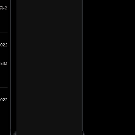
Я-2
я
2022
вым
2022