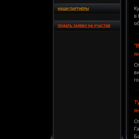
К
НАШИ ПАРТНЁРЫ
в 
о
ПОДАТЬ ЗАЯВКУ НА УЧАСТИЕ
"
я
О
ви
г
Т
я
О
Га
Б