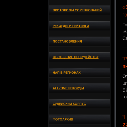
«
ПРОТОКОЛЫ СОРЕВНОВАНИЙ
г
Г
РЕКОРДЫ И РЕЙТИНГИ
Э.
Св
ПОСТАНОВЛЕНИЯ
ОБРАЩЕНИЕ ПО СУДЕЙСТВУ
"
я
НАП В РЕГИОНАХ
О
ш
ALL-TIME РЕКОРДЫ
Б
г
СУДЕЙСКИЙ КОРПУС
"
ФОТОАРХИВ
2